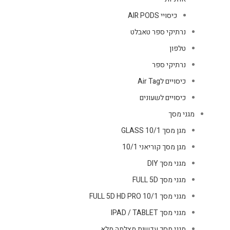
כיסויי AIR PODS
נרתיקי ספר טאבלט
טלפון
נרתיקי ספר
כיסויים לAir Tag
כיסויים לשעונים
מגני מסך
מגן מסך GLASS 10/1
מגן מסך קוריאני 10/1
מגני מסך DIY
מגני מסך FULL 5D
מגני מסך FULL 5D HD PRO 10/1
מגני מסך IPAD / TABLET
מגני מסך עדשות מצלמה מלא