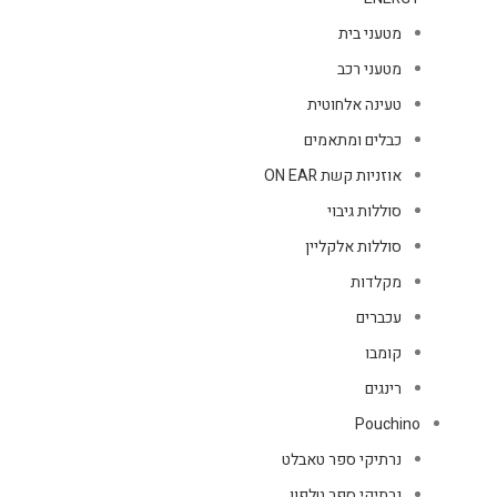
מטעני בית
מטעני רכב
טעינה אלחוטית
כבלים ומתאמים
אוזניות קשת ON EAR
סוללות גיבוי
סוללות אלקליין
מקלדות
עכברים
קומבו
רינגים
Pouchino
נרתיקי ספר טאבלט
נרתיקי ספר טלפון