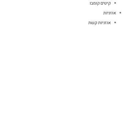
קיטים קומבו
אוזניות
אוזניות קשת
TWS
קליפס רולר
חוטיות
בידוריות ורמקולים
זרועות ומעמדים
כבלים
HDMI
טעינה
רשת
כיסויים
אוזניות