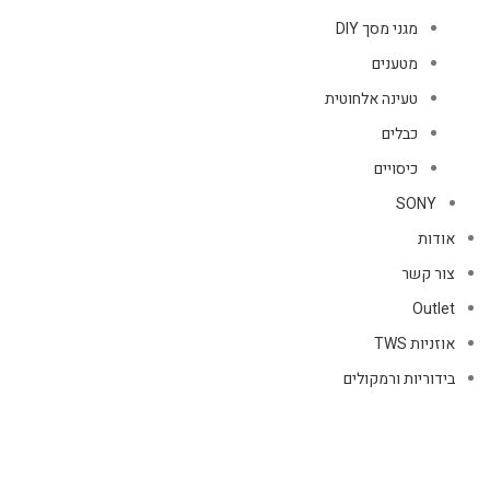
מגני מסך DIY
מטענים
טעינה אלחוטית
כבלים
כיסויים
SONY
אודות
צור קשר
Outlet
אוזניות TWS
בידוריות ורמקולים