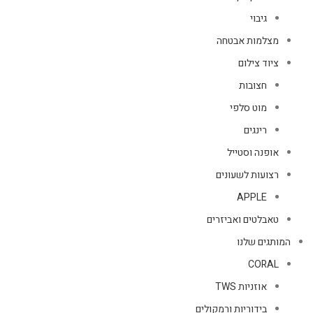
גיבוי
מצלמות אבטחה
ציוד צילום
חצובות
מוט סלפי
רינגים
אופנה וסטייל
רצועות לשעונים
APPLE
טאבלטים ואביזרים
המותגים שלנו
CORAL
אוזניות TWS
בידוריות ורמקולים