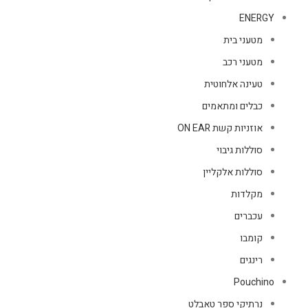
ENERGY
מטעני בית
מטעני רכב
טעינה אלחוטית
כבלים ומתאמים
אוזניות קשת ON EAR
סוללות גיבוי
סוללות אלקליין
מקלדות
עכברים
קומבו
רינגים
Pouchino
נרתיקי ספר טאבלט