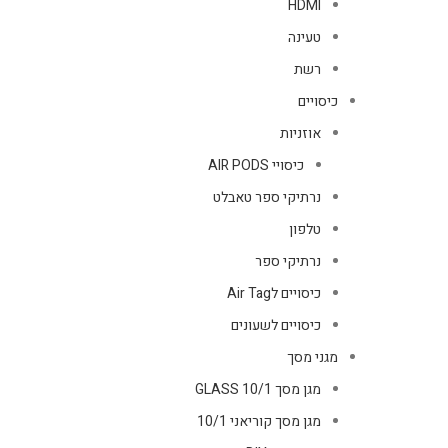
HDMI
טעינה
רשת
כיסויים
אוזניות
כיסויי AIR PODS
נרתיקי ספר טאבלט
טלפון
נרתיקי ספר
כיסויים לAir Tag
כיסויים לשעונים
מגני מסך
מגן מסך GLASS 10/1
מגן מסך קוריאני 10/1