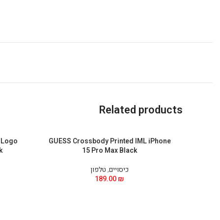
Related products
 Logo
GUESS Crossbody Printed IML iPhone
k
15 Pro Max Black
כיסויים
,
טלפון
189.00
₪