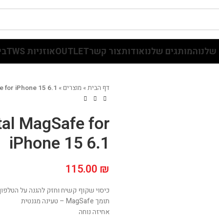
שלנו
המותגים שלנו
אודות
צור קשר
OUTLET
אוזניות TWS
בי
דף הבית
»
מוצרים
»
e for iPhone 15 6.1
tal MagSafe for
iPhone 15 6.1
115.00
₪
כיסוי שקוף קשיח וחזק להגנה על הטלפון
תומך MagSafe – טעינה מגנטית
אחיזה נוחה