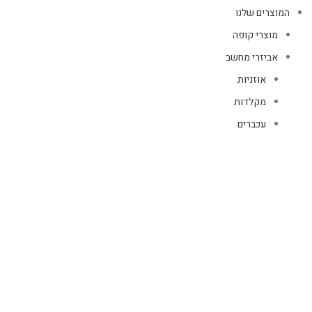
המוצרים שלנו
מוצרי קופה
אביזרי מחשב
אוזניות
מקלדות
עכברים
קיטים קומבו
אוזניות
אוזניות קשת
TWS
קליפס רולר
חוטיות
בידוריות ורמקולים
זרועות ומעמדים