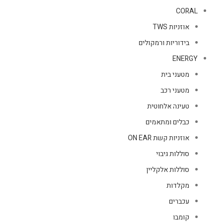
CORAL
אוזניות TWS
בידוריות ורמקולים
ENERGY
מטעני בית
מטעני רכב
טעינה אלחוטית
כבלים ומתאמים
אוזניות קשת ON EAR
סוללות גיבוי
סוללות אלקליין
מקלדות
עכברים
קומבו