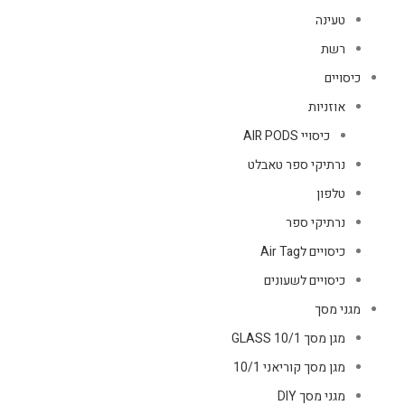
טעינה
רשת
כיסויים
אוזניות
כיסויי AIR PODS
נרתיקי ספר טאבלט
טלפון
נרתיקי ספר
כיסויים לAir Tag
כיסויים לשעונים
מגני מסך
מגן מסך GLASS 10/1
מגן מסך קוריאני 10/1
מגני מסך DIY