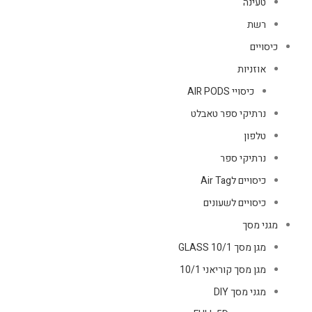
טעינה
רשת
כיסויים
אוזניות
כיסויי AIR PODS
נרתיקי ספר טאבלט
טלפון
נרתיקי ספר
כיסויים לAir Tag
כיסויים לשעונים
מגני מסך
מגן מסך GLASS 10/1
מגן מסך קוריאני 10/1
מגני מסך DIY