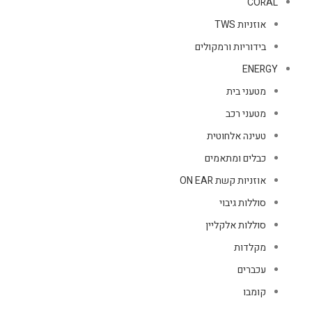
CORAL
אוזניות TWS
בידוריות ורמקולים
ENERGY
מטעני בית
מטעני רכב
טעינה אלחוטית
כבלים ומתאמים
אוזניות קשת ON EAR
סוללות גיבוי
סוללות אלקליין
מקלדות
עכברים
קומבו