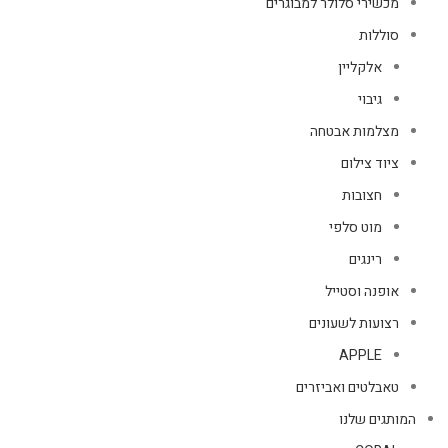
מכשירי סלולר למבוגרים
סוללות
אלקליין
גיבוי
מצלמות אבטחה
ציוד צילום
חצובות
מוט סלפי
רינגים
אופנה וסטייל
רצועות לשעונים
APPLE
טאבלטים ואביזרים
המותגים שלנו