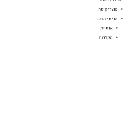
מוצרי קופה
אביזרי מחשב
אוזניות
מקלדות
עכברים
קיטים קומבו
אוזניות
אוזניות קשת
TWS
קליפס רולר
חוטיות
בידוריות ורמקולים
זרועות ומעמדים
כבלים