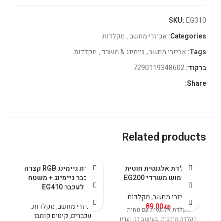
SKU:
EG310
Categories:
אביזרי מחשב
,
מקלדות
Tags:
אביזרי מחשב
,
גיימינג & משרד
,
מקלדות
ברקוד:
7290119348602
Share:
Related products
מקלדת אלגנטית חוטית
מקלדת גיימינג RGB קצרה
לשימוש משרדי EG200
+ עכבר גיימינג + משטח
לעכבר EG410
אביזרי מחשב
,
מקלדות
₪
89.00
אביזרי מחשב
,
מקלדות
,
מקלדת אלגנטית עם נוחות
עכברים
,
קיטים קומבו
הקלדה מירבית, בעיצוב דק ועדין