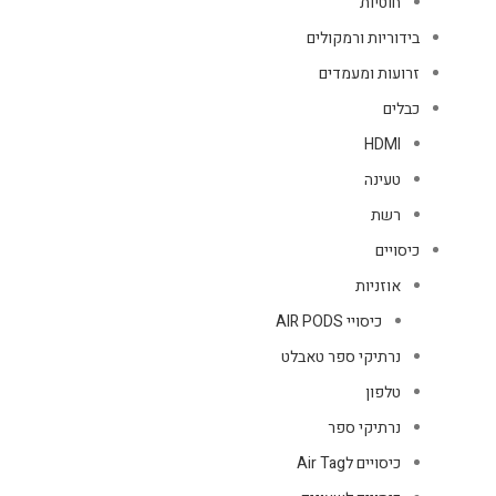
חוטיות
בידוריות ורמקולים
זרועות ומעמדים
כבלים
HDMI
טעינה
רשת
כיסויים
אוזניות
כיסויי AIR PODS
נרתיקי ספר טאבלט
טלפון
נרתיקי ספר
כיסויים לAir Tag