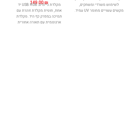
149.00
₪
לשימוש משרדי ומשחקים,
מקלדת גיימינג USB RGB יד
מקשים עשויים מחומר UV עמיד.
אחת, חוטית מקלדת זוהרת עם
תמיכה במפרק כף היד. מקלדת
ארגונומית עם תאורה אחורית
le
לתחושה מכנית למשחק מהנה.
40 מקשים. מספקת חווית הקלדה
נוחה. מקלדת ועכבר מקצועיים
ומתאימים לכל המשחקים.
אימ
בק
3