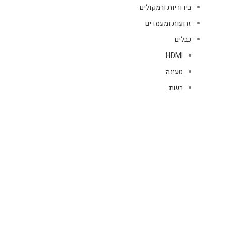
בידוריות ורמקולים
זרועות ומעמדים
כבלים
HDMI
טעינה
רשת
כיסויים
אוזניות
כיסויי AIR PODS
נרתיקי ספר טאבלט
טלפון
נרתיקי ספר
כיסויים לAir Tag
כיסויים לשעונים