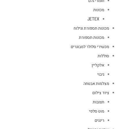
חומרי גלם
מכונות
JETEX
מכונות תספורת וגילוח
מכונות תספורת
מכשירי סלולר למבוגרים
סוללות
אלקליין
גיבוי
מצלמות אבטחה
ציוד צילום
חצובות
מוט סלפי
רינגים