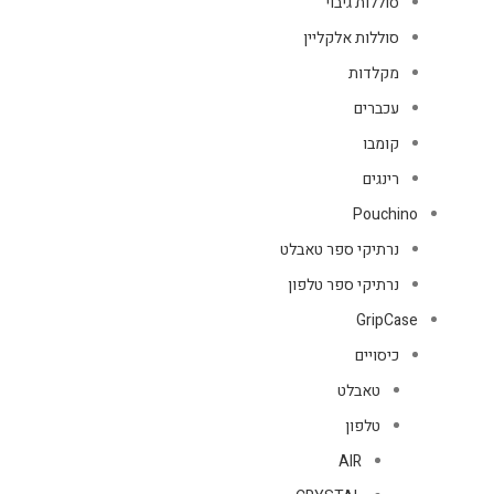
סוללות גיבוי
סוללות אלקליין
מקלדות
עכברים
קומבו
רינגים
Pouchino
נרתיקי ספר טאבלט
נרתיקי ספר טלפון
GripCase
כיסויים
טאבלט
טלפון
AIR