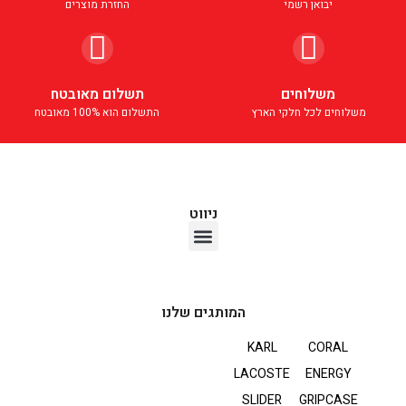
יבואן רשמי
החזרת מוצרים
משלוחים
תשלום מאובטח
משלוחים לכל חלקי הארץ
התשלום הוא 100% מאובטח
ניווט
אוזניות TWS
המותגים שלנו
KARL
CORAL
LACOSTE
ENERGY
SLIDER
GRIPCASE