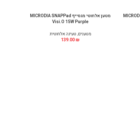
MICRODIA SNAPP
מטען אלחוטי מגסייף MICRODIA SNAPPad
Visi.O 15W Purple
מטענים
,
טעינה אלחוטית
139.00
₪
לטעינה מה
מצוייד ב
הנפתחים 
מהירה של עד 15W, וכ