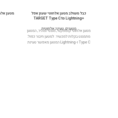
כבל משולב מטען אלחוטי שעון אפל
+TARGET Type C to Lightning
מטענים
,
טעינה אלחוטית
מטען אלחוטי קומפקטי, מגנטי ומהיר, המטען
מתמגנט בקלות למכשיר. למטען חיבור כפול:
Type C ו-Lightning המטען מאפשר טעינת
מוצרי Apple וגלקסי