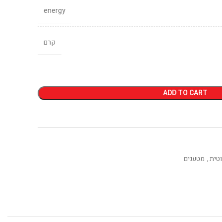
energy
קרם
ADD TO CART
טית
,
מטענים