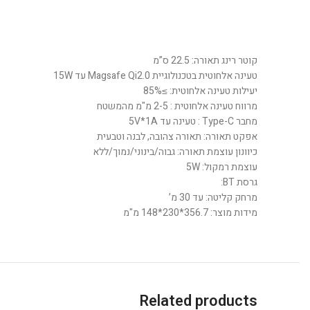
קוטר רינג תאורה: 22.5 ס”מ
טעינה אלחוטית בטכנולוגיית Magsafe Qi2.0 עד 15W
יעילות טעינה אלחוטית: ≥85%
מרווח טעינה אלחוטית : 2-5 מ"מ מהמשטח
מחבר Type-C : טעינה עד 5V*1A
אפקט תאורה: תאורה צהובה, לבנה וטבעית
כיוונון עוצמת תאורה: גבוה/בינוני/נמוך/ללא
עוצמת רמקול: 5W
גרסת BT:
מרחק קליטה: עד 30 מ’
מידות מוצר: 356.7*230*148 מ"מ
Related products