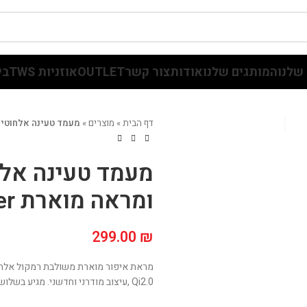
שלנו
המותגים שלנו
אודות
צור קשר
OUTLET
אוזניות TWS
בי
דף הבית
»
מוצרים
»
מעמד טעינה אלחוטי כסוף משו
מעמד טעינה אלח
ומראה מוארת ENERGY QUATTRO Silver
299.00
₪
מראת איפור מוארת משולבת רמקול אלחוטי ומ
Qi2.0 ,עיצוב מודרני וחדשני. מגיע בשלושה צבעים: קרם גוף, אפור-כסוף ולבן.