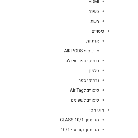
HDMI
טעינה
רשת
כיסויים
אוזניות
כיסויי AIR PODS
נרתיקי ספר טאבלט
טלפון
נרתיקי ספר
כיסויים לAir Tag
כיסויים לשעונים
מגני מסך
מגן מסך GLASS 10/1
מגן מסך קוריאני 10/1