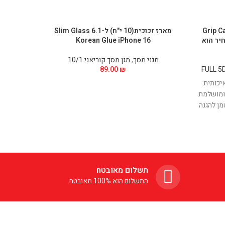
ת מלאה Grip Case HD
מארז זכוכית(10 י"ח) ל-6.1 Slim Glass
Plus Full  * המחיר הוא
Korean Glue iPhone 16
מגני מסך
,
מגן מסך קוריאני 10/1
מגני מסך
89.00
₪
מגן זכ
 איכותית
מושלמת
ומושלמת
מן להגנה
ע, חלק
על מגע
תשלום מאובטח
התשלום הוא 100% מאובטח