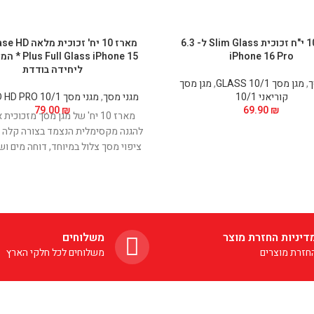
מארז 10 י"ח זכוכית Slim Glass ל- 6.3
מארז 10 יח' זכוכי
iPhone 16 Pro
Glass iPhone 15
ליחידה בודדת
ך
,
מגן מסך GLASS 10/1
,
מגן מסך
קוריאני 10/1
מגני מסך
,
מגני מסך FULL 5D HD PRO 10/1
79.00
₪
69.90
₪
מארז 10 יח' של מגן מסך מזכוכית
להגנה מקסימלית הנצמד בצורה קלה 
ציפוי מסך צלול במיוחד, דוחה מים וש
מפני טביעות אצבע ולכלוך רגיש למג
ביותר, מונע שריטות והשתקפויות, ב
עדין
דיניות החזרת מוצר
משלוחים
חזרת מוצרים
משלוחים לכל חלקי הארץ