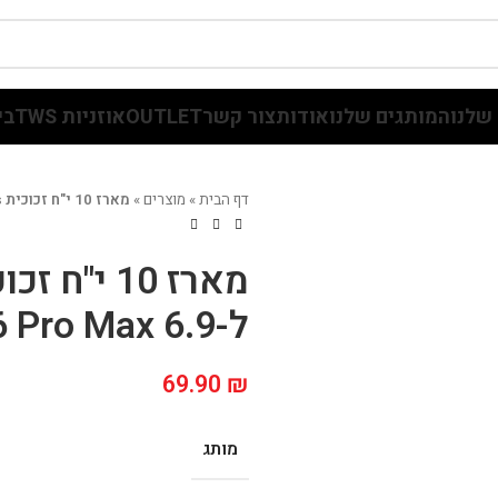
שלנו
המותגים שלנו
אודות
צור קשר
OUTLET
אוזניות TWS
בי
דף הבית
»
מוצרים
»
מארז 10 י"ח זכוכית Slim Glass ל-6.9 iPhone 16 Pro Max
ל-6.9 iPhone 16 Pro Max
69.90
₪
מותג