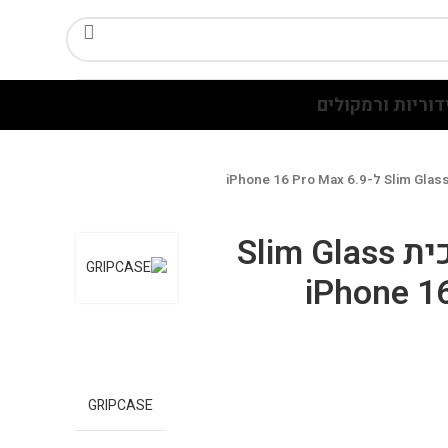
דוריות ורמקולים
מארז 10 י"ח זכוכית Slim Glass
GRIPCASE