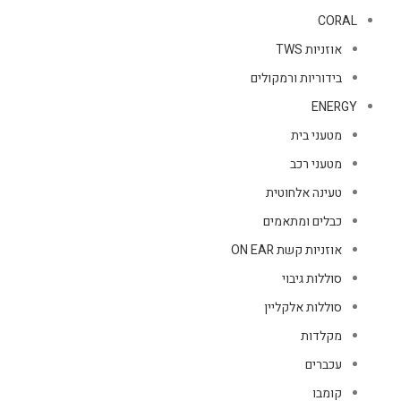
CORAL
אוזניות TWS
בידוריות ורמקולים
ENERGY
מטעני בית
מטעני רכב
טעינה אלחוטית
כבלים ומתאמים
אוזניות קשת ON EAR
סוללות גיבוי
סוללות אלקליין
מקלדות
עכברים
קומבו