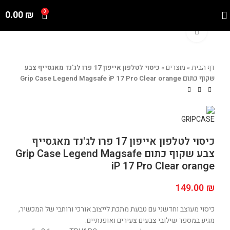
0.00
₪
0
Click to enlarge
דף הבית
»
מוצרים
»
כיסוי לטלפון אייפון 17 פרו לג'נד מאגסייף צבע
שקוף כתום Grip Case Legend Magsafe iP 17 Pro Clear orange
כיסוי לטלפון אייפון 17 פרו לג'נד מאגסייף
צבע שקוף כתום Grip Case Legend Magsafe
iP 17 Pro Clear orange
149.00
₪
כיסוי מעוצב וחדשני עם טבעת מתכת לייצוב אורכי ורוחבי של המכשיר,
מגיע במספר שילובי צבעים צעירים ואופנתיים.