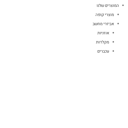
המוצרים שלנו
מוצרי קופה
אביזרי מחשב
אוזניות
מקלדות
עכברים
קיטים קומבו
אוזניות
אוזניות קשת
TWS
קליפס רולר
חוטיות
בידוריות ורמקולים
זרועות ומעמדים