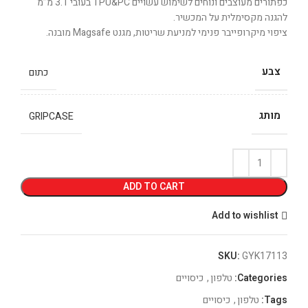
כפתורים מעוצבים ונוחים לשימוש עשויים TPU&PC בעובי 3.1 מ”מ
להגנה מקסימלית על המכשיר.
ציפוי מיקרופייבר פנימי למניעת שריטות, מגנט Magsafe מובנה.
צבע
כתום
מותג
GRIPCASE
ADD TO CART
Add to wishlist
SKU:
GYK17113
Categories:
טלפון
,
כיסויים
Tags:
טלפון
,
כיסויים