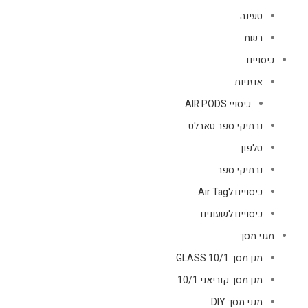
טעינה
רשת
כיסויים
אוזניות
כיסויי AIR PODS
נרתיקי ספר טאבלט
טלפון
נרתיקי ספר
כיסויים לAir Tag
כיסויים לשעונים
מגני מסך
מגן מסך GLASS 10/1
מגן מסך קוריאני 10/1
מגני מסך DIY