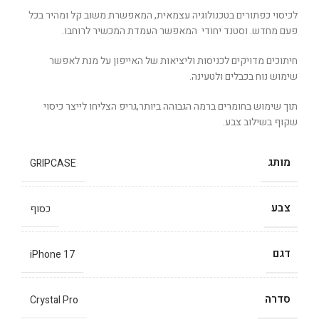
לכיסוי כפתורים בטכנולוגיה עצמאית, המאפשרת משוב קל ומהיר בכל
פעם מחדש. וסטנד יחודי המאפשר העמדת המכשיר לרוחבו.
חיתוכים מדויקים לכניסות וליציאות של האייפון על מנת לאפשר
שימוש נוח בכבלים ולטעינה.
תוך שימוש בחומרים ברמה הגבוהה ביותר,גריפ הצליחו לייצר כיסוי
שקוף בשילוב צבע.
מותג
GRIPCASE
צבע
כסוף
דגם
iPhone 17
סדרה
Crystal Pro