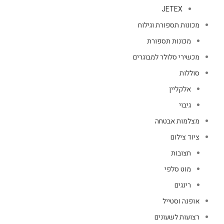
JETEX
מכונות תספורת וגילוח
מכונות תספורת
מכשירי סלולר למבוגרים
סוללות
אלקליין
גיבוי
מצלמות אבטחה
ציוד צילום
חצובות
מוט סלפי
רינגים
אופנה וסטייל
רצועות לשעונים