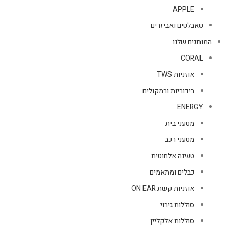
APPLE
טאבלטים ואביזרים
המותגים שלנו
CORAL
אוזניות TWS
בידוריות ורמקולים
ENERGY
מטעני בית
מטעני רכב
טעינה אלחוטית
כבלים ומתאמים
אוזניות קשת ON EAR
סוללות גיבוי
סוללות אלקליין