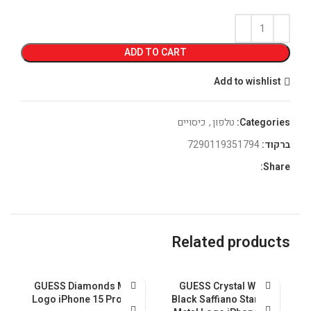
ADD TO CART
Add to wishlist
Categories:
טלפון
,
כיסויים
ברקוד:
7290119351794
Share:
Related products
GUESS Diamonds Metal
GUESS Crystal With
5
Logo iPhone 15 Pro Pink
Black Saffiano Stand &