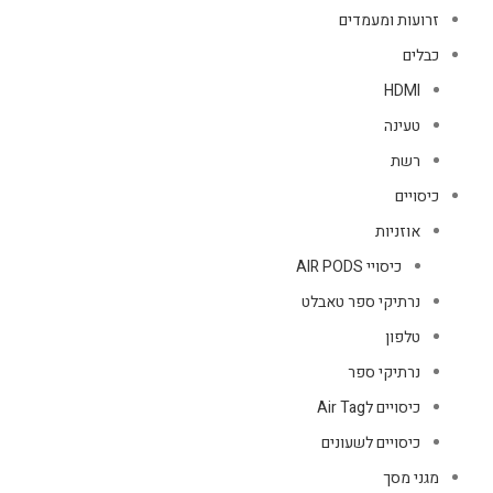
זרועות ומעמדים
כבלים
HDMI
טעינה
רשת
כיסויים
אוזניות
כיסויי AIR PODS
נרתיקי ספר טאבלט
טלפון
נרתיקי ספר
כיסויים לAir Tag
כיסויים לשעונים
מגני מסך