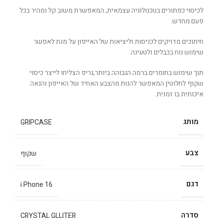
לכיסוי כפתורים בטכנולוגיה עצמאית, המאפשרת משוב קל ומהיר בכל
פעם מחדש.
חיתוכים מדויקים לכניסות וליציאות של האייפון על מנת לאפשר
שימוש נוח בכבלים ולטעינה.
תוך שימוש בחומרים ברמה הגבוהה ביותר,גריפ הצליחו לייצר כיסוי
שקוף לחלוטין המאפשר להנות מהצבע האחיד של האייפון והנאה
איכותית בו זמנית.
מותג
GRIPCASE
צבע
שקוף
דגם
i Phone 16
סדרה
CRYSTAL GLLITER