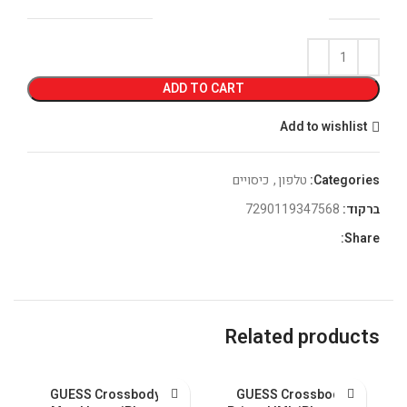
ADD TO CART
Add to wishlist
Categories:
טלפון
,
כיסויים
ברקוד:
7290119347568
Share:
Related products
GUESS Crossbody PU
GUESS Crossbody