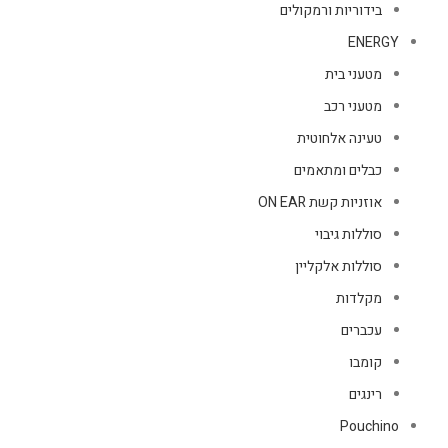
בידוריות ורמקולים
ENERGY
מטעני בית
מטעני רכב
טעינה אלחוטית
כבלים ומתאמים
אוזניות קשת ON EAR
סוללות גיבוי
סוללות אלקליין
מקלדות
עכברים
קומבו
רינגים
Pouchino