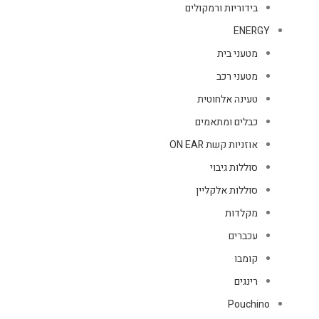
בידוריות ורמקולים
ENERGY
מטעני בית
מטעני רכב
טעינה אלחוטית
כבלים ומתאמים
אוזניות קשת ON EAR
סוללות גיבוי
סוללות אלקליין
מקלדות
עכברים
קומבו
רינגים
Pouchino