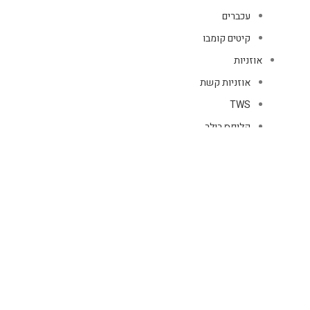
עכברים
קיטים קומבו
אוזניות
אוזניות קשת
TWS
קליפס רולר
חוטיות
בידוריות ורמקולים
זרועות ומעמדים
כבלים
HDMI
טעינה
רשת
כיסויים