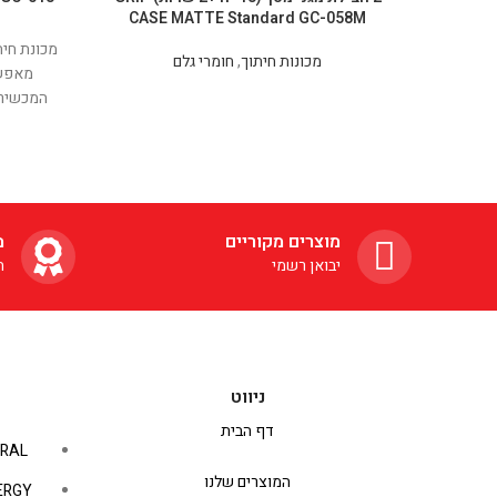
CASE MATTE Standard GC-058M
מכונות חיתוך
,
חומרי גלם
מאפשר
המכשירי
המותגים 
שיוצא לש
לבזבז אל
מ"מ, מסך 
מוצרים מקוריים
מ
יבואן רשמי
ה
ניווט
דף הבית
RAL
המוצרים שלנו
ERGY