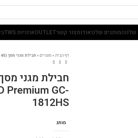
שלנו
המותגים שלנו
אודות
צור קשר
OUTLET
אוזניות TWS
בי
דף הבית
»
מוצרים
»
חבילת מגני מסך (45 יח'+5 שרות) GRIP CASE HD Premium GC-1812HS
D Premium GC-
1812HS
מותג