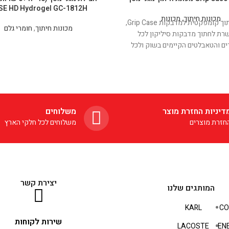
SE HD Hydrogel GC-1812H
מכונות חיתוך
,
מכונות
מכונת חיתוך קומפקטית למדבקות Grip Case,
מכונות חיתוך
,
חומרי גלם
ת לחתוך מדבקות סיליקון לכל
ם והטאבלטים הקיימים בשוק ולכל
המובילים. אחסון מלאים לכל מכשיר
וק. מומלץ לחנות סלולר שלא רוצה
פי שקלים על מלאי ראשוני. למכונה
חיבור אינטרנט אלחוטי, דיוק חיתוך של עד 0.05
מגע עילי מובנה, הפעלה קלה ונוחה.
דיניות החזרת מוצר
משלוחים
חזרת מוצרים
משלוחים לכל חלקי הארץ
יצירת קשר
המותגים שלנו
KARL
CO
שירות לקוחות
LACOSTE
EN