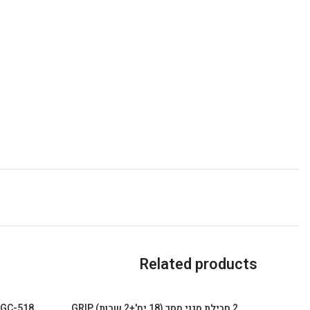
Related products
2 חבילת מגני מסך (18 יח'+2 שרות) GRIP
Grip Case GC-518