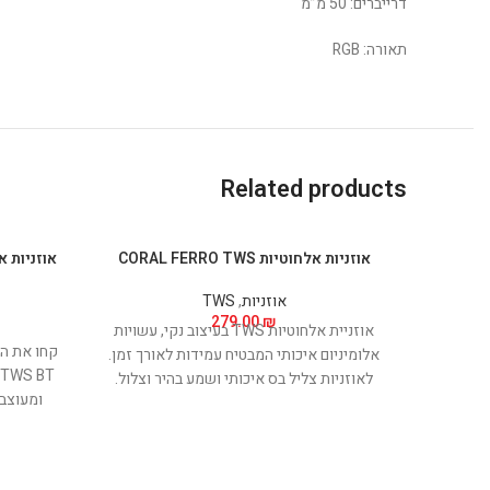
דרייברים: 50 מ”מ
תאורה: RGB
Related products
אוזניות אלחוטיות CORAL FERRO TWS
אוזניות
,
TWS
279.00
₪
אוזניית אלחוטיות TWS בעיצוב נקי, עשויות
קחו את הצ
אלומיניום איכותי המבטיח עמידות לאורך זמן.
לאוזניות צליל בס איכותי ושמע בהיר וצלול.
ומעוצבו
מציעות 
מבלי שתרג