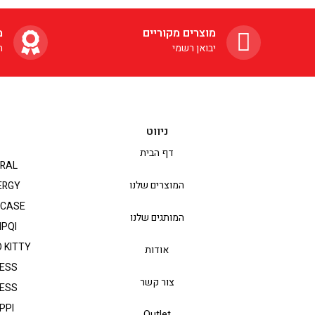
מוצרים מקוריים
מ
לכם חיבו
יבואן רשמי
ה
לכל מכש
ייכנס לכ
את הא
ניווט
דף הבית
RAL
המוצרים שלנו
ERGY
PCASE
המותגים שלנו
IPQI
 KITTY
אודות
ESS
צור קשר
ESS
PPI
Outlet