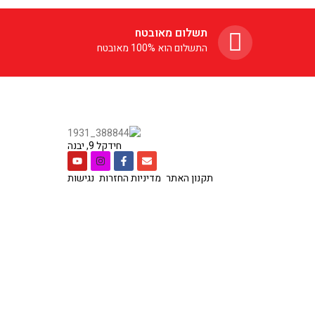
מבלי להוריד את האוזניות ודרייברים 40 מ"מ
רת מכל
תשלום מאובטח
זינו לו. סוללת ה-200mAh
התשלום הוא 100% מאובטח
ואה באמצעות חיבור ה-USB Type-
C תוך שעתיים-שלוש ומעניקות עד 8 שעות
ם שליטה
הטלפון
חידקל 9, יבנה
תקנון האתר
מדיניות החזרות
נגישות