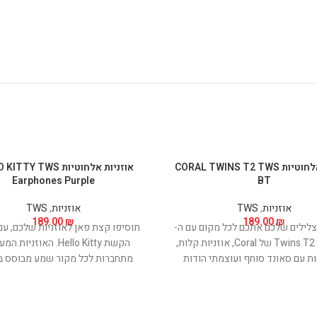
אוזניות אלחוטיות CORAL TWINS T2 TWS
אוזניות אלחוטיות Y TWS
Earphones Purple
BT
אוזניות
,
TWS
אוזניות
,
TWS
189.00
₪
189.00
₪
לילים שלכם אתכם לכל מקום עם ה-
תוסיפו קצת פאן לאוזניות שלכם, עם 
Twins T2 TWS BT של Coral, אוזניות קלות,
הקשת Hello Kitty. האוזניו
ת עם סאונד סוחף ועוצמתי הודות
מתחברות לכל מקור שמע מבוסס בל
לדרייברים 13 מ"מ איכותיים במיוחד. האוזניות
באמצעות תקן בלוטות' 
עיצוב נוח המאפשר שימוש ממושך
חיבור יציב וממושך. המיקרופונים ה
ישו אותן באוזן ולכך תורמים גם חיי
מאפשרים ביצוע שיחות טלפון באיכו