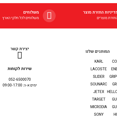
סוללה ארוכים של עד 6 שעות שימוש מטעינה
בודדת. גרסת בלוטות' 5.1 מתקדמת מאפשרת
עוצמתיים מבטיחים איכות שמע נהד
דיניות החזרת מוצר
משלוחים
ר מהיר ויציב לסמארטפון שלכם (או
סוג תוכן שתא
חזרת מוצרים
משלוחים לכל חלקי הארץ
יר אחר) ומארז הטעינה הקומפקטי
נטענת במל
ם לכיס בקלות על מנת שתוכלו לקחת
וזניות אתכם לכל מקום, בקלות.
האזנה ברצף וכפתורי המגע מאפשרי
במוסיקה ובשיחות מבלי להוציא את 
מהכיס או התיק.
יצירת קשר
המותגים שלנו
KARL
CO
שירות לקוחות
LACOSTE
EN
SLIDER
GRI
052-6500070
SOUNARC
GR
ימים א-ה: 09:00-17:00
JETEX
HELLO
TARGET
GU
MICRODIA
GU
SONY
HI