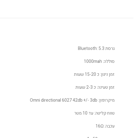
גרסת Bluetooth: 5.3
סוללה: 1000mah
זמן ניגון: כ 15-20 שעות
זמן טעינה: כ 2-3 שעות
מיקרופון: Omni directional 6027 42db +/- 3db
טווח קליטה: עד 10 מטר
עכבה: 16Ω