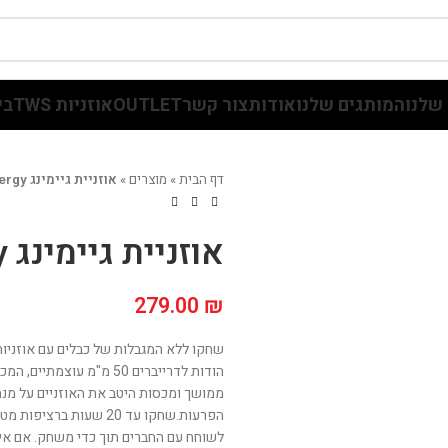
שלנו
המותגים שלנו
אודות
צור קשר
OUTLET
אוזניות TWS
בי
דף הבית
»
מוצרים
»
אוזניית גיימינג GM200 Energy
אוזניית גיימינג GM200 Energy
279.00
₪
הודות לדרייברים 50 מ"מ
ממושך ומכסות היטב את האוזניים על מנ
הפרעות.שחקו עד 20 שעו
לשוחח עם החברים תוך כדי משחק. אם אין 