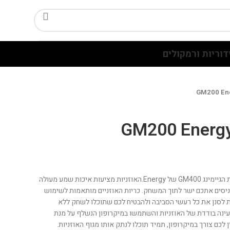
דוריות ורמקולים
שחקו ללא המגבלות של כבלים עם אוזניות הגיימינג GM400 של Energy.האוזניות מציעות איכות שמע מעולה
 עוצמתיים, המכניסים אתכם ישר לתוך המשחק. כריות האוזניים מותאמות לשימוש
ת לסנן את כל רעשי הסביבה ולהבטיח לכם שתוכלו לשחק ללא
ת ברציפות מטעינה בודדת של האוזניות והשתמשו במיקרופון הנשלף על מנת
לכם צורך במיקרופון, תמיד תוכלו לנתק אותו מגוף האוזניות.