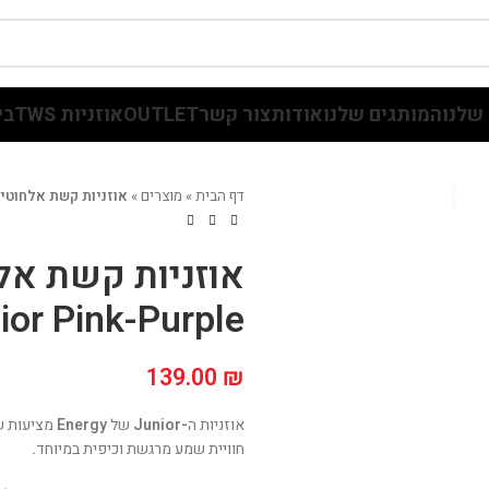
שלנו
המותגים שלנו
אודות
צור קשר
OUTLET
אוזניות TWS
בי
דף הבית
»
מוצרים
»
אוזניות קשת אלחוטיות ורוד סגול 
אוזניות קשת אלח
ior Pink-Purple
139.00
₪
אוזניות ה
-Junior
של
Energy
מציעות ש
חוויית שמע מרגשת וכיפית במיוחד
.