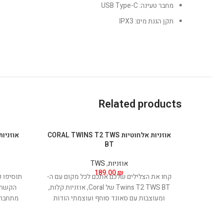
מחבר טעינה: USB Type-C
תקן הגנת מים: IPX3
Related products
אוזניות אלחוטיות CORAL TWINS T2 TWS
BT
אוזניות
,
TWS
189.00
₪
קחו את הצלילים שלכם אתכם לכל מקום עם ה-
תוסיפו ק
Twins T2 TWS BT של Coral, אוזניות קלות,
ומעוצבות עם סאונד סוחף ועוצמתי הודות
מתחברו
לדרייברים 13 מ"מ איכותיים במיוחד. האוזניות