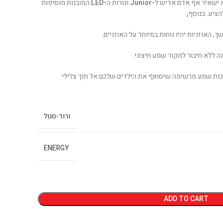
לא ישאיר אף אדם אדיש ל
-Junior
ונורות ה
-LED
המובנות מוסיפות
הציע. בנוסף
,
 האוזניות יהיו נוחות במיוחד על האוזניים
.
ה ללא חיבור למקור שמע חיצוני
.
יכות שמע מרשימה שיסחוף את הילדים שלכם אל תוך צלילי
ורוד-סגול
ENERGY
ADD TO CART