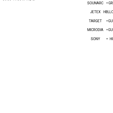
SOUNARC
GR
JETEX
HELLO
TARGET
GU
MICRODIA
GU
SONY
HI