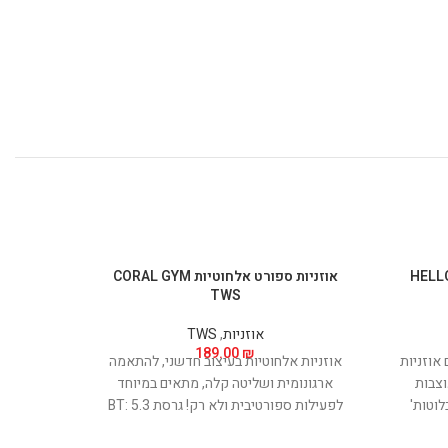
HELLO KITT
אוזניות ספורט אלחוטיות CORAL GYM
TWS
אוזניות
,
TWS
189.00
₪
אוזניות
אוזניות אלחוטיות בעיצוב חדשני, להתאמה
ת המעוצבות
ארגונומית ושליטה קלה, מתאים במיוחד
וטות'
לפעילות ספורטיבית ולא רק! גרסת BT: 5.3
5.3 המתקדם, המבטיח
פרופיל: HSP,HFP,A2DP,AVRCP טווח קליטה: