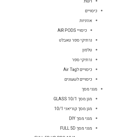
רשת
כיסויים
אוזניות
כיסויי AIR PODS
נרתיקי ספר טאבלט
טלפון
נרתיקי ספר
כיסויים לAir Tag
כיסויים לשעונים
מגני מסך
מגן מסך GLASS 10/1
מגן מסך קוריאני 10/1
מגני מסך DIY
מגני מסך FULL 5D