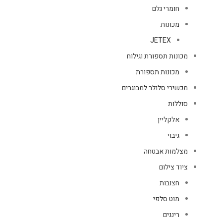
חומרי גלם
מכונות
JETEX
מכונות תספורת וגילוח
מכונות תספורת
מכשירי סלולר למבוגרים
סוללות
אלקליין
גיבוי
מצלמות אבטחה
ציוד צילום
חצובות
מוט סלפי
רינגים