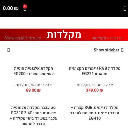
0.00
₪
0
מקלדות
דף הבית
»
מקלדות
Showing all 6 results
Show sidebar
מקלדת RGB גיימרים מקצועית
מקלדת אלגנטית חוטית
מכאנית EG221
לשימוש משרדי EG200
אביזרי מחשב
,
מקלדות
אביזרי מחשב
,
מקלדות
89.00
₪
349.00
₪
מקלדת גיימינג RGB קצרה +
סט עכבר מקלדת אלחוטית
עכבר גיימינג + משטח לעכבר
צבעונית רטרו EG310 2.4G
EG410
עכבר במשרד ביתי מקלדת +
עכבר למחשב