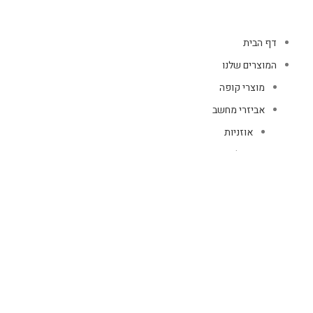
דף הבית
המוצרים שלנו
מוצרי קופה
אביזרי מחשב
אוזניות
מקלדות
עכברים
קיטים קומבו
אוזניות
אוזניות קשת
TWS
קליפס רולר
חוטיות