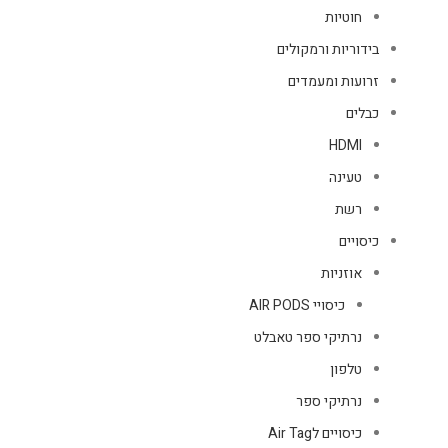
חוטיות
בידוריות ורמקולים
זרועות ומעמדים
כבלים
HDMI
טעינה
רשת
כיסויים
אוזניות
כיסויי AIR PODS
נרתיקי ספר טאבלט
טלפון
נרתיקי ספר
כיסויים לAir Tag