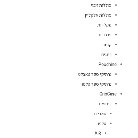
סוללות גיבוי
סוללות אלקליין
מקלדות
עכברים
קומבו
רינגים
Pouchino
נרתיקי ספר טאבלט
נרתיקי ספר טלפון
GripCase
כיסויים
טאבלט
טלפון
AIR