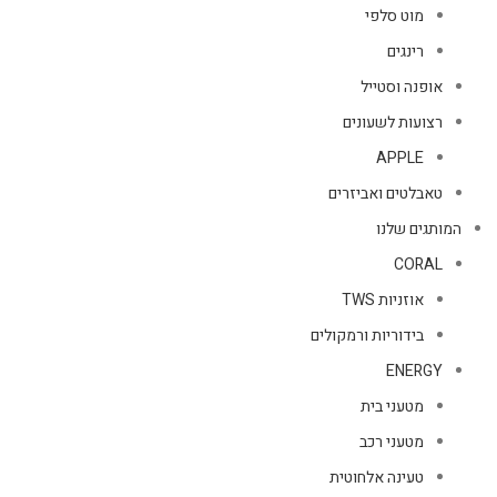
מוט סלפי
רינגים
אופנה וסטייל
רצועות לשעונים
APPLE
טאבלטים ואביזרים
המותגים שלנו
CORAL
אוזניות TWS
בידוריות ורמקולים
ENERGY
מטעני בית
מטעני רכב
טעינה אלחוטית