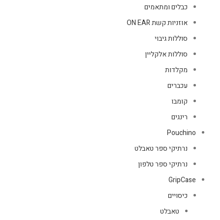
כבלים ומתאמים
אוזניות קשת ON EAR
סוללות גיבוי
סוללות אלקליין
מקלדות
עכברים
קומבו
רינגים
Pouchino
נרתיקי ספר טאבלט
נרתיקי ספר טלפון
GripCase
כיסויים
טאבלט