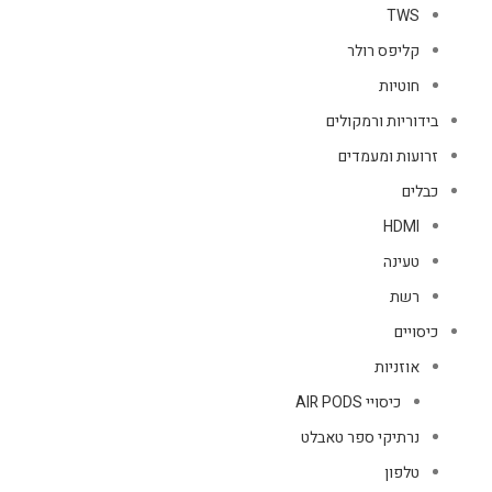
TWS
קליפס רולר
חוטיות
בידוריות ורמקולים
זרועות ומעמדים
כבלים
HDMI
טעינה
רשת
כיסויים
אוזניות
כיסויי AIR PODS
נרתיקי ספר טאבלט
טלפון