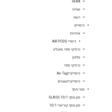
HDMI
טעינה
רשת
כיסויים
אוזניות
כיסויי AIR PODS
נרתיקי ספר טאבלט
טלפון
נרתיקי ספר
כיסויים לAir Tag
כיסויים לשעונים
מגני מסך
מגן מסך GLASS 10/1
מגן מסך קוריאני 10/1