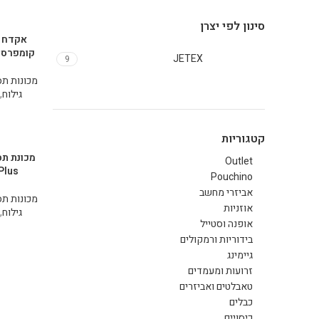
סינון לפי יצרן
אקדח ל
קומפרסור X TZ-500
JETEX
9
מכונות תס
גילוח
,
קטגוריות
Outlet
Plus
Pouchino
אביזרי מחשב
מכונות תס
אוזניות
גילוח
,
אופנה וסטייל
בידוריות ורמקולים
גיימינג
זרועות ומעמדים
טאבלטים ואביזרים
כבלים
כיסויים