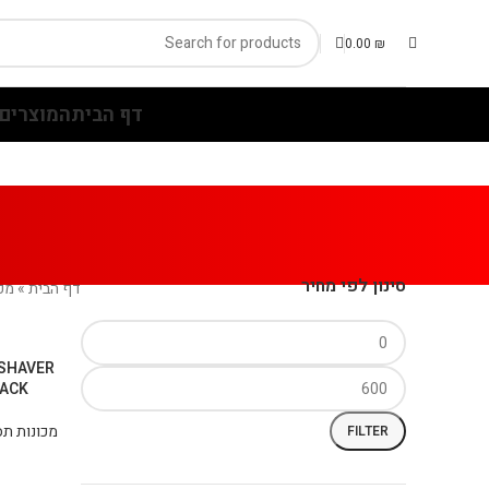
0.00
₪
דף הבית
המוצרים 
סינון לפי מחיר
דף הבית
»
מכו
 SHAVER
LACK
מכונות תס
FILTER