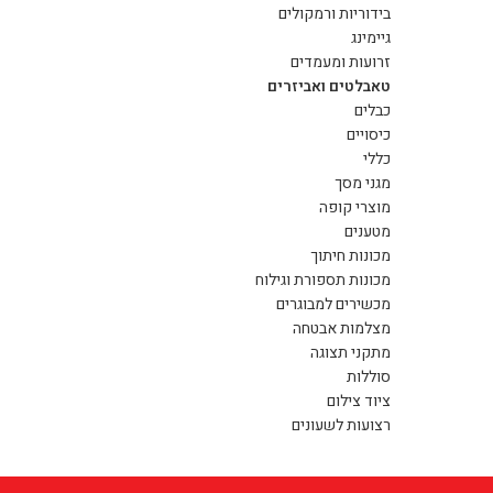
בידוריות ורמקולים
גיימינג
זרועות ומעמדים
טאבלטים ואביזרים
כבלים
כיסויים
כללי
מגני מסך
מוצרי קופה
מטענים
מכונות חיתוך
מכונות תספורת וגילוח
מכשירים למבוגרים
מצלמות אבטחה
מתקני תצוגה
סוללות
ציוד צילום
רצועות לשעונים