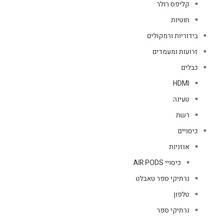
קליפס רולר
חוטיות
בידוריות ורמקולים
זרועות ומעמדים
כבלים
HDMI
טעינה
רשת
כיסויים
אוזניות
כיסויי AIR PODS
נרתיקי ספר טאבלט
טלפון
נרתיקי ספר