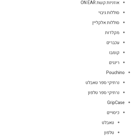
אוזניות קשת ON EAR
סוללות גיבוי
סוללות אלקליין
מקלדות
עכברים
קומבו
רינגים
Pouchino
נרתיקי ספר טאבלט
נרתיקי ספר טלפון
GripCase
כיסויים
טאבלט
טלפון