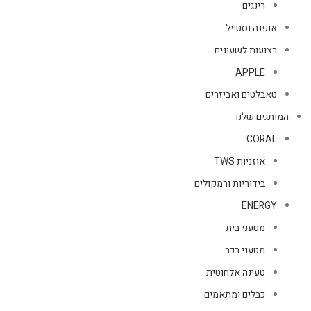
רינגים
אופנה וסטייל
רצועות לשעונים
APPLE
טאבלטים ואביזרים
המותגים שלנו
CORAL
אוזניות TWS
בידוריות ורמקולים
ENERGY
מטעני בית
מטעני רכב
טעינה אלחוטית
כבלים ומתאמים